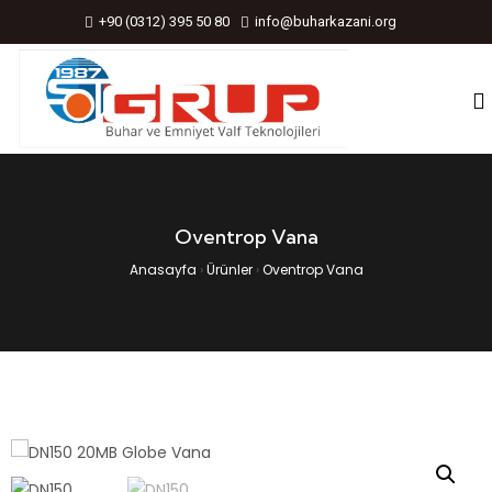
+90 (0312) 395 50 80
info@buharkazani.org
Oventrop Vana
Anasayfa
›
Ürünler
›
Oventrop Vana