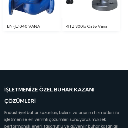
EN-JL1040 VANA
KITZ 800lb Gate Vana
İŞLETMENIZE ÖZEL BUHAR KAZANI
ÇÖZÜMLERI
Endüstriyel buhar kazanları, bakım ve onarım hizmetleri ile
işletmenize en verimli çözümleri sunuyoruz. Yüksek
performanslı, enerji tasarruflu ve güvenilir buhar kazanları