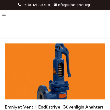
+90 (0312) 395 50 80
info@buharkazani.org
Emniyet Ventili: Endüstriyel Güvenliğin Anahtarı