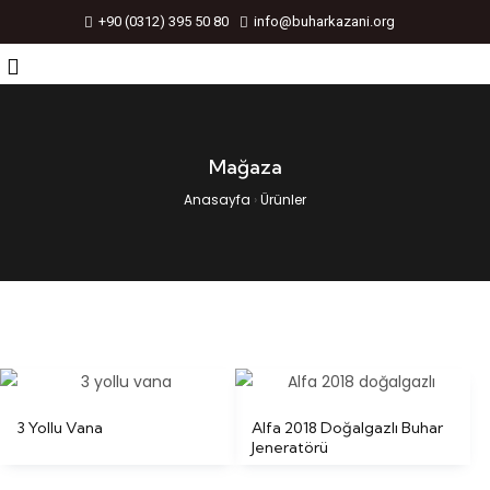
+90 (0312) 395 50 80
info@buharkazani.org
Mağaza
Anasayfa
›
Ürünler
3 Yollu Vana
Alfa 2018 Doğalgazlı Buhar
Jeneratörü