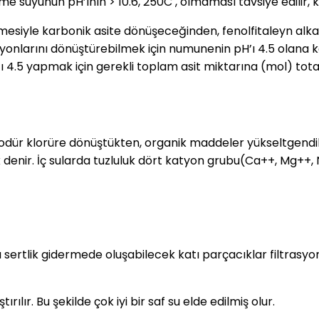
İçme suyunun pH’ının > 10.6, 250C , olmaması tavsiye edilir,
lenmesiyle karbonik asite dönüşeceğinden, fenolfitaleyn alka
iyonlarını dönüştürebilmek için numunenin pH’ı 4.5 olana kad
4.5 yapmak için gerekli toplam asit miktarına (mol) total
odür klorüre dönüştükten, organik maddeler yükseltgendik
uk denir. İç sularda tuzluluk dört katyon grubu(Ca++, Mg++
 sertlik gidermede oluşabilecek katı parçacıklar filtrasyon
lır. Bu şekilde çok iyi bir saf su elde edilmiş olur.