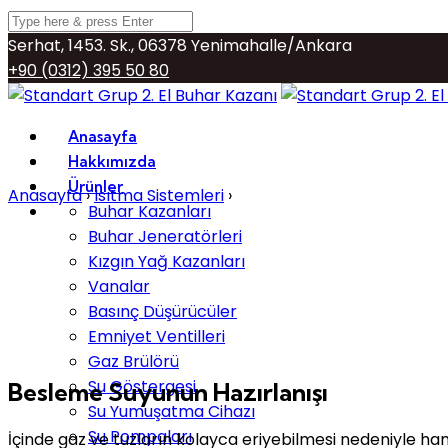
Serhat, 1453. Sk., 06378 Yenimahalle/Ankara
+90 (0312) 395 50 80
info@buharkazani.org
Anasayfa
Hakkımızda
Ürünler
Anasayfa
›
Isıtma Sistemleri
›
Besleme Suyunun Hazırlanı
Buhar Kazanları
Buhar Jeneratörleri
Kızgın Yağ Kazanları
Vanalar
Basınç Düşürücüler
Emniyet Ventilleri
Gaz Brülörü
Su Göstergesi
Besleme Suyunun Hazırlanışı
Su Yumuşatma Cihazı
Su Pompaları
İçinde gaz ve tuzların kolayca eriyebilmesi nedeniyle ham