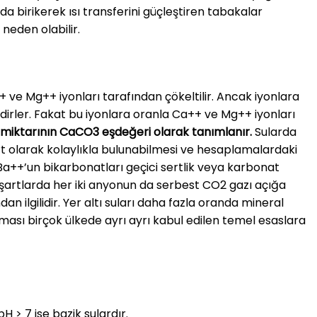
 birikerek ısı transferini güçleştiren tabakalar
eden olabilir.
+ ve Mg++ iyonları tarafından çökeltilir. Ancak iyonlara
dirler. Fakat bu iyonlara oranla Ca++ ve Mg++ iyonları
 miktarının CaCO3 eşdeğeri olarak tanımlanır.
Sularda
rt olarak kolaylıkla bulunabilmesi ve hesaplamalardaki
Ba++’un bikarbonatları geçici sertlik veya karbonat
irli şartlarda her iki anyonun da serbest CO2 gazı açığa
n ilgilidir. Yer altı suları daha fazla oranda mineral
lması birçok ülkede ayrı ayrı kabul edilen temel esaslara
H > 7 ise bazik sulardır.