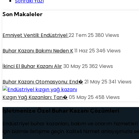
Sonraki Yazı
Son Makaleler
Emniyet Ventili: Endüstriyel
22 Tem 25
380
Views
Buhar Kazanı Bakımı Neden K
11 Haz 25
346
Views
İkinci El Buhar Kazanı Alır
30 May 25
362
Views
Buhar Kazanı Otomasyonu: End�
21 May 25
341
Views
Kızgın Yağ Kazanları: Tan�
05 May 25
458
Views
İşletmenize Özel Buhar Kazanı Çözümleri
Endüstriyel buhar kazanları, bakım ve onarım hizmetleri i
için bizimle iletişime geçin. Kaliteli hizmet anlayışımızla 