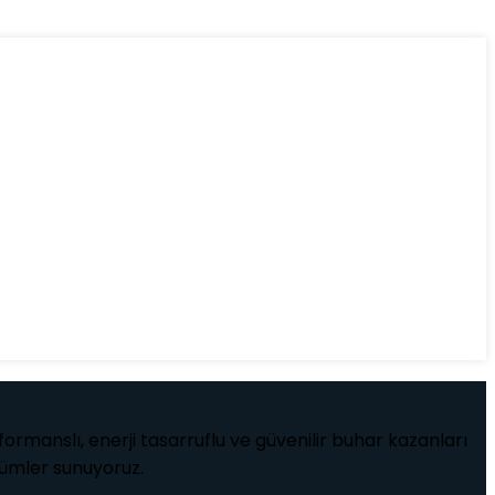
ormanslı, enerji tasarruflu ve güvenilir buhar kazanları
özümler sunuyoruz.