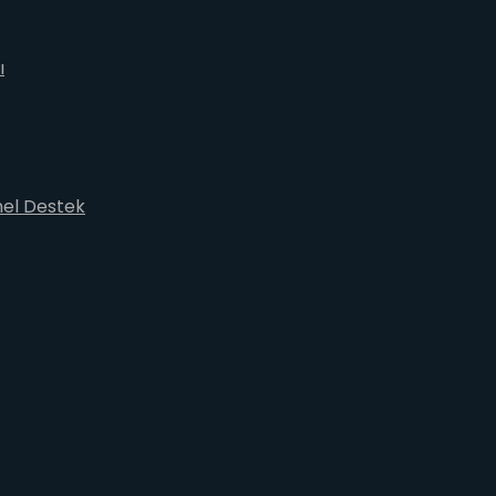
ı
nel Destek