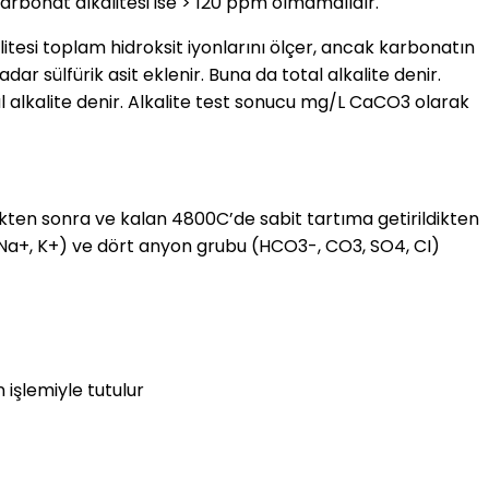
 karbonat alkalitesi ise > 120 ppm olmamalıdır.
litesi toplam hidroksit iyonlarını ölçer, ancak karbonatın
ar sülfürik asit eklenir. Buna da total alkalite denir.
 alkalite denir. Alkalite test sonucu mg/L CaCO3 olarak
ten sonra ve kalan 4800C’de sabit tartıma getirildikten
, Na+, K+) ve dört anyon grubu (HCO3-, CO3, SO4, CI)
 işlemiyle tutulur