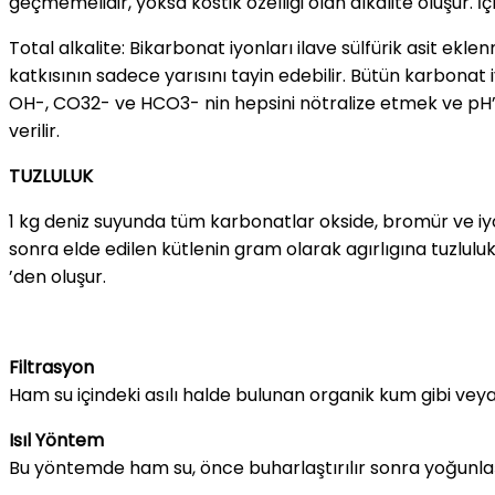
geçmemelidir, yoksa kostik özelligi olan alkalite oluşur. 
Total alkalite: Bikarbonat iyonları ilave sülfürik asit ek
katkısının sadece yarısını tayin edebilir. Bütün karbonat 
OH-, CO32- ve HCO3- nin hepsini nötralize etmek ve pH’ı 
verilir.
TUZLULUK
1 kg deniz suyunda tüm karbonatlar okside, bromür ve iy
sonra elde edilen kütlenin gram olarak agırlıgına tuzlul
’den oluşur.
Filtrasyon
Ham su içindeki asılı halde bulunan organik kum gibi veya
Isıl Yöntem
Bu yöntemde ham su, önce buharlaştırılır sonra yoğunlaştırı