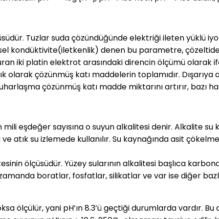
ür. Tuzlar suda çözündüğünde elektriği ileten yüklü iyonla
iksel kondüktivite(iletkenlik) denen bu parametre, çözeltidek
duran iki platin elektrot arasındaki direncin ölçümü olarak i
laşık olarak çözünmüş katı maddelerin toplamıdır. Dışarıya
uharlaşma çözünmüş katı madde miktarını artırır, bazı hal
 mili eşdeğer sayısına o suyun alkalitesi denir. Alkalite 
e atık su izlemede kullanılır. Su kaynağında asit çökelmesi
esinin ölçüsüdür. Yüzey sularının alkalitesi başlıca karbona
manda boratlar, fosfatlar, silikatlar ve var ise diğer bazl
ksa ölçülür, yani pH’ın 8.3’ü geçtiği durumlarda vardır. Bu 