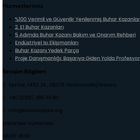
Hizmetlerimiz
%100 Verimli ve Güvenilir Yenilenmiş Buhar Kazanlar
2. El Buhar Kazanları
5 Adımda Buhar Kazanı Bakım ve Onarım Rehberi
Endüstriyel Isı Ekipmanları
Buhar Kazanı Yedek Parça
Proje Danışmanlığı: Başarıya Giden Yolda Profesyo
İletişim Bilgileri
Serhat, 1453. Sk., 06378 Yenimahalle/Ankara
+90 (0312) 395 50 80
info@buharkazani.org
pazartesi-cumartesi
08:00-18:00