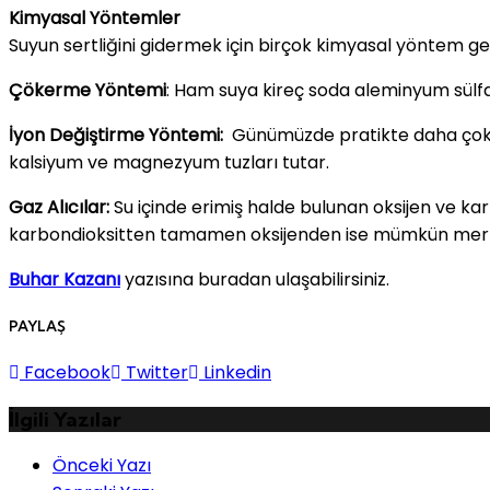
Kimyasal Yöntemler
Suyun sertliğini gidermek için birçok kimyasal yöntem geliş
Çökerme Yöntemi
: Ham suya kireç soda aleminyum sülfa
İyon Değiştirme Yöntemi:
Günümüzde pratikte daha çok ku
kalsiyum ve magnezyum tuzları tutar.
Gaz Alıcılar:
Su içinde erimiş halde bulunan oksijen ve 
karbondioksitten tamamen oksijenden ise mümkün mert
Buhar Kazanı
yazısına buradan ulaşabilirsiniz.
PAYLAŞ
Facebook
Twitter
Linkedin
İlgili Yazılar
Post navigation
Önceki Yazı