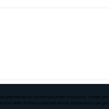
le işletmenize en verimli çözümleri sunuyoruz. Yüksek perf
sektörün lider firmalarından biri olarak, ihtiyacınıza özel ç