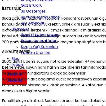
Gaz Brülörü
İLETKENLİK
Su Göstergesi
Su Yumuşatma Cihazı
Suda çözünen tuzlarının toplam konsantrasyonunun ölçüsüd
Su Pompaları
kondüktivitesi o kadar yüksektir, örnek kirli sular. Elektr
Hizmetler
olarak gösterir. İletkenlik 1 cm2’lik alanda 1 cm aralıkla 
İkinci El Buhar Kazanı
kabul edilmiştir. Genellikle doğal sularda iletkenlik yak
Buhar Jeneratörleri
200 ppm arasındadır. Akıntısı olmayan kapalı göllerde b
Kızgın Yağ Kazanları
ALKALİTE SAYISI
Fabrika Ürünleri
Blog
200C’deki 1 L deniz suyunu nötralize edebilen H+ iyonunun
İletişim
belirlemede, suyun ham halinin özelliklerini tanımlamada v
değişikliklerinin indikatörü olarak da önemlidir.
Teklif Al
Alkalite, suların asit bağlama gücü; nötralizasyon kapasit
Teklif Al
konsantrasyonlarına bakılarak yorumlanır. Alkalite aynı za
olmak üzere ölçüm yapılır.
Fenolfitaleyn alkalitesi: Sadece serbest karbon dioksit yo