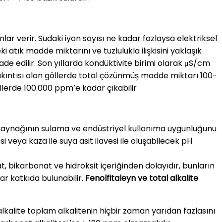
r verir. Sudaki iyon sayısı ne kadar fazlaysa elektriksel
i atık madde miktarını ve tuzlulukla ilişkisini yaklaşık
fade edilir. Son yıllarda kondüktivite birimi olarak μS/cm
 akıntısı olan göllerde total çözünmüş madde miktarı 100-
lerde 100.000 ppm’e kadar çıkabilir
su kaynağının sulama ve endüstriyel kullanıma uygunluğunu
 veya kaza ile suya asit ilavesi ile oluşabilecek pH
t, bikarbonat ve hidroksit içeriğinden dolayıdır, bunların
ar katkıda bulunabilir.
Fenolfitaleyn ve total alkalite
alkalite toplam alkalitenin hiçbir zaman yarıdan fazlasını