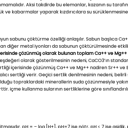
amalıdır. Aksi takdirde bu elemanlar, kazanın su tarafında
ve kabarmalar yaparak kızdırıcılara su sürüklenmesine n
suyun sabunu çöktürme özelliği anlaşılır. Sabun başlıca Ca+
an diğer metal iyonları da sabunun çöktürülmesinde etkili
su içerisinde çözünmüş olarak bulunan toplam Ca++ ve Mg++
3 eşdeğeri olarak gösterilmesinin nedeni, CaCO3’ın standa
ertliği içerisinde çözünmüş Ca++ ve Mg++ nadiren Sr++ ve 
alıcı sertliği verir. Geçici sertlik denilmesinin nedeni, bel
olduğu topraklardaki minerallerin suda çözünmesiyle yakında
ir. içme kullanma sularının sertliklerine göre sınıflandırı
asıdır. pH = – log [H+], pH=7 ise nötr, pH < 7 ise asidik, p