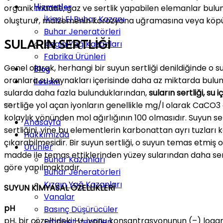
Hizmetler
organik madde, gaz ve sertlik yapabilen elemanlar bulunm
İkinci El Buhar Kazanı
oluşturur, malzemenin korozyona uğramasına veya köpük 
Buhar Jeneratörleri
SULARIN SERTLİĞİ
Kızgın Yağ Kazanları
Fabrika Ürünleri
Genel olarak, herhangi bir suyun sertliği denildiğinde o 
Blog
oranlara su kaynakları içerisinde daha az miktarda bulun
İletişim
sularda daha fazla bulunduklarından,
suların sertliği, 
sertliğe yol açan iyonların genellikle mg/l olarak CaCO
kolaylık yönünden mol ağırlığının 100 olmasıdır. Suyun s
Anasayfa
sertliğini, yine bu elementlerin karbonattan ayrı tuzları k
Hakkımızda
çıkarabilmesidir. Bir suyun sertliği, o suyun temas etmiş 
Ürünler
madde ile temas ettiklerinden yüzey sularından daha sertt
Buhar Kazanları
göre yapılmaktadır.
Buhar Jeneratörleri
Kızgın Yağ Kazanları
SUYUN KİMYASAL ÖZELLİKLERİ
Vanalar
pH
Basınç Düşürücüler
pH, bir çözeltideki H+ iyonu konsantrasyonunun (–) logaritm
Emniyet Ventilleri