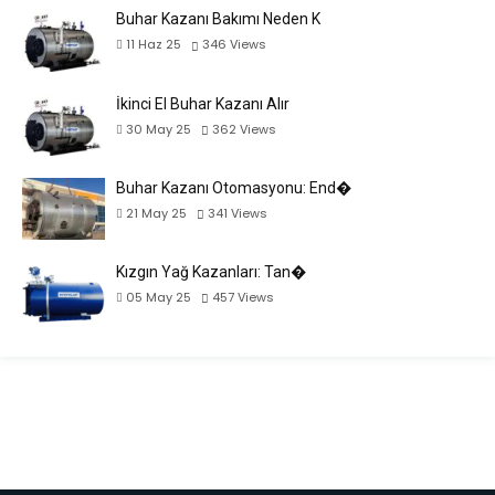
Buhar Kazanı Bakımı Neden K
11 Haz 25
346
Views
İkinci El Buhar Kazanı Alır
30 May 25
362
Views
Buhar Kazanı Otomasyonu: End�
21 May 25
341
Views
Kızgın Yağ Kazanları: Tan�
05 May 25
457
Views