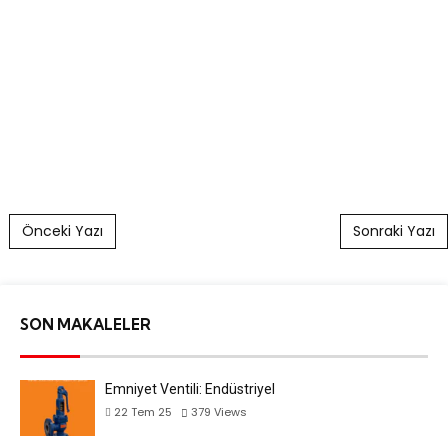
Post navigation
Önceki Yazı
Sonraki Yazı
SON MAKALELER
Emniyet Ventili: Endüstriyel
22 Tem 25
379
Views