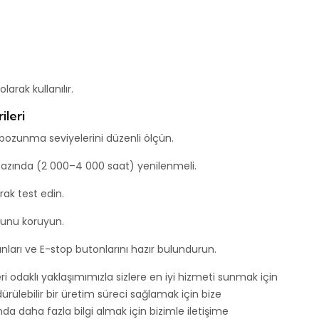
arak kullanılır.
ileri
ozunma seviyelerini düzenli ölçün.
bazında (2 000–4 000 saat) yenilenmeli.
arak test edin.
nunu koruyun.
rı ve E-stop butonlarını hazır bulundurun.
 odaklı yaklaşımımızla sizlere en iyi hizmeti sunmak için
dürülebilir bir üretim süreci sağlamak için bize
unda daha fazla bilgi almak için bizimle iletişime