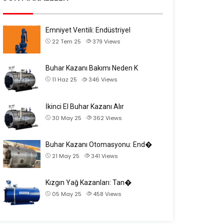
Emniyet Ventili: Endüstriyel
22 Tem 25
379
Views
Buhar Kazanı Bakımı Neden K
11 Haz 25
346
Views
İkinci El Buhar Kazanı Alır
30 May 25
362
Views
Buhar Kazanı Otomasyonu: End�
21 May 25
341
Views
Kızgın Yağ Kazanları: Tan�
05 May 25
458
Views