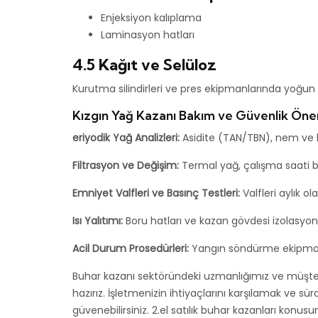
Enjeksiyon kalıplama
Laminasyon hatları
4.5 Kağıt ve Selüloz
Kurutma silindirleri ve pres ekipmanlarında yoğun ol
Kızgın Yağ Kazanı Bakım ve Güvenlik Öner
eriyodik Yağ Analizleri:
Asidite (TAN/TBN), nem ve b
Filtrasyon ve Değişim:
Termal yağ, çalışma saati 
Emniyet Valfleri ve Basınç Testleri:
Valfleri aylık ol
Isı Yalıtımı:
Boru hatları ve kazan gövdesi izolasyo
Acil Durum Prosedürleri:
Yangın söndürme ekipmanla
Buhar kazanı sektöründeki uzmanlığımız ve müşteri
hazırız. İşletmenizin ihtiyaçlarını karşılamak ve sür
güvenebilirsiniz. 2.el satılık buhar kazanları konus