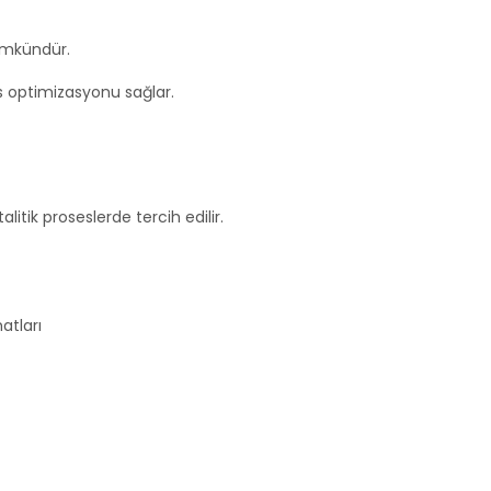
ümkündür.
oses optimizasyonu sağlar.
litik proseslerde tercih edilir.
atları