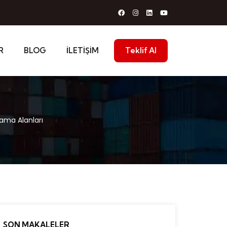
R
BLOG
İLETIŞIM
Teklif Al
lama Alanları
SON MAKALELER