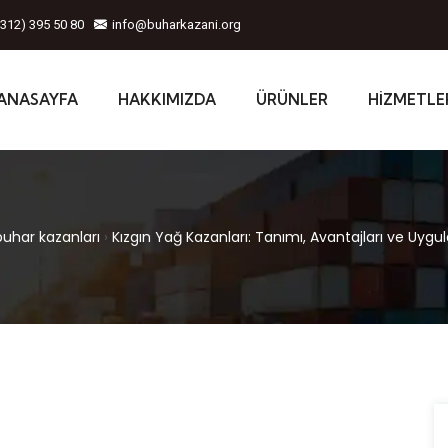
0312) 395 50 80
info@buharkazani.org
ANASAYFA
HAKKIMIZDA
ÜRÜNLER
HIZMETLE
buhar kazanları
›
Kızgın Yağ Kazanları: Tanımı, Avantajları ve Uygu