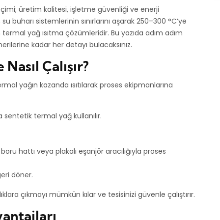
imi; üretim kalitesi, işletme güvenliği ve enerji
, su buharı sistemlerinin sınırlarını aşarak 250–300 °C’ye
n termal yağ ısıtma çözümleridir. Bu yazıda adım adım
rilerine kadar her detayı bulacaksınız.
 Nasıl Çalışır?
termal yağın kazanda ısıtılarak proses ekipmanlarına
 sentetik termal yağ kullanılır.
ru hattı veya plakalı eşanjör aracılığıyla proses
eri döner.
lara çıkmayı mümkün kılar ve tesisinizi güvenle çalıştırır.
antajları