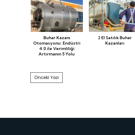
Buhar Kazanı
2 El Satılık Buhar
Otomasyonu: Endüstri
Kazanları
4.0 ile Verimliliği
Artırmanın 5 Yolu
Post navigation
Önceki Yazı