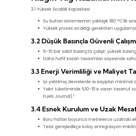
3.1 Yüksek Sıcaklık Kapasitesi
Su buharı sistemlerinin yaklaşık 180 °C’lik sın
Yüksek proses sıcaklığı gerektiren uygulamal
3.2 Düşük Basınçla Güvenli Çalış
6–10 bar sabit basınçta çalışır; yüksek basınç
Daha hafif kazan tasarımları sayesinde saha
3.3 Enerji Verimliliği ve Maliyet T
İyi yalıtılmış devrelerde ısı kayıpları minimal
Yakıt tüketiminde %10–15’e varan tasarruf sa
1
Fuels Journal).
3.4 Esnek Kurulum ve Uzak Mesafe
Boru hatları boyunca metrelerce uzaktaki eki
Tesis genişledikçe kolay entegrasyon imkânı