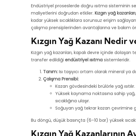
Endüstriyel proseslerde doğru ısıtma sisteminin seç
maliyetlerini doğrudan etkiler.
Kızgın yağ kazanları
kadar yüksek sıcaklıklara sorunsuz erişim sağlaya
çalışma prensiplerinden avantajlarına ve bakım öne
Kızgın Yağ Kazanı Nedir ve
Kızgın yağ kazanları, kapalı devre içinde dolaşan 
transfer edildiği
endüstriyel ısıtma
sistemleridir.
Tanım:
Isı taşıyıcı ortam olarak mineral ya da
Çalışma Prensibi:
Kazan gövdesindeki brülörle yağ ısıtılır.
Yüksek kaynama noktasına sahip yağ, bo
sıcaklığına ulaşır.
Soğuyan yağ tekrar kazan çevrimine g
Bu döngü, düşük basınçta (6–10 bar) yüksek sıcaklık
Kızgın Yağ Kazanlarının Av