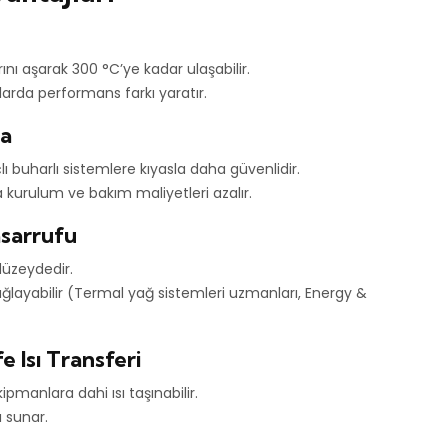
ırını aşarak 300 °C’ye kadar ulaşabilir.
arda performans farkı yaratır.
ma
lı buharlı sistemlere kıyasla daha güvenlidir.
 kurulum ve bakım maliyetleri azalır.
asarrufu
 düzeydedir.
ğlayabilir (Termal yağ sistemleri uzmanları, Energy &
 Isı Transferi
pmanlara dahi ısı taşınabilir.
 sunar.