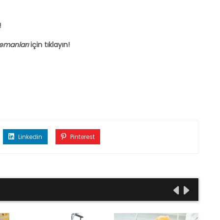
!
lemanları
için
tıklayın!
Linkedin
Pinterest