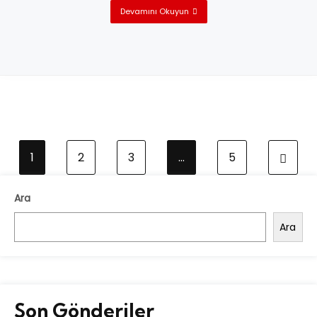
Devamını Okuyun
1
2
3
…
5
Ara
Ara
Son Gönderiler