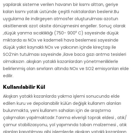
yapılarak sisteme verilen havanın bir kısmı alttan, geriye
kalan kısmı yatak üstünde çeşitli noktalardan beslenir.Bu
uygulama ile indirgeyen atmosfer oluşturulması azotun
oksitlenerek azot oksite dönüşmesini engeller. Sonuç olarak
,düşük yanma sıcaklıklığı (750- 900⁰ C) sayesinde düşük
miktarda ısı NOx ve kademeli hava beslemesi sayesinde
düşük yakıt kaynaklı NOx ve yakıcının içinde kireçtaşı ile
SO2’nin tutulması sayesinde ,ilave baca gazı arıtma tesisleri
olmaksızın .akışkan yataklı kazanlardan yönetmenliklerle
belirlenmiş olan sınırların altında NOx ve SO2 emisyonları elde
edilir.
Kullanılabilir Kül
Akışkan yataklı kazanlarda yakma işlemi sonucunda elde
edilen kuru ve depolanabilir külün değişik kullanım alanları
bulunmakta, yeni kullanım sahaları için de araştırma
çalışmaları yapılmaktadır.Tarıma elverişli toprak eldesi , atık/
çamur stabilizasyonu, yol yapımında taban malzemesi , atık
alanları kapatılması gibi işlemlerde akışkan yataklı kazanların