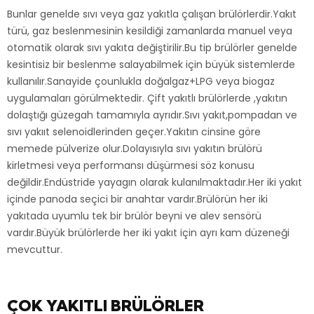
Bunlar genelde sıvı veya gaz yakıtla çalışan brülörlerdir.Yakıt
türü, gaz beslenmesinin kesildiği zamanlarda manuel veya
otomatik olarak sıvı yakıta değiştirilir.Bu tip brülörler genelde
kesintisiz bir beslenme salayabilmek için büyük sistemlerde
kullanılır.Sanayide çounlukla doğalgaz+LPG veya biogaz
uygulamaları görülmektedir. Çift yakıtlı brülörlerde ,yakıtın
dolaştığı güzegah tamamıyla ayrıdır.Sıvı yakıt,pompadan ve
sıvı yakııt selenoidlerinden geçer.Yakıtın cinsine göre
memede pülverize olur.Dolayısıyla sıvı yakıtın brülörü
kirletmesi veya performansı düşürmesi söz konusu
değildir.Endüstride yayagın olarak kulanılmaktadır.Her iki yakıt
içinde panoda seçici bir anahtar vardır.Brülörün her iki
yakıtada uyumlu tek bir brülör beyni ve alev sensörü
vardır.Büyük brülörlerde her iki yakıt için ayrı kam düzeneği
mevcuttur.
ÇOK YAKITLI BRÜLÖRLER