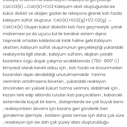
CaCO3(k)→CaO(k)+CO2 Kalsiyum oksit oluştuğunda ise
küküt dioksit ve oksijen gazları ile reksiyona girerek katı fazda
kalsiyum sülfat oluşturur. CaO(k)+SO2(g)+1/2 O2(g) →
CaSO4(k) Oluşan küküt dioksitin katı faza geçmesiyle ,yatak
malzemesi ya da uçucu kül ile berabar sistem dışına
taşınarak ortadan kaldırılacak katık haline gelir.Kalsiyum
oksitten, kalsiyum sülfat oluşumunun gerçekleştiği yukaridaki
reaksiyonla ilgili olarak ; kalsiyum sülfatın, akışkan yataklı
kazanlara özgü düşük çalışma sıcaklıklarında (750- 900⁰ C)
kimyasal olarak kararlı olduu için , katı fazda ve bozunmadan
kazandan dışarı alınabildiği unutulmamalıdır. Yanma
veriminin artırılmasına ilaveten , yukaridaki reaksiyon
zincirinden en yüksek kükürt tutma verimini, alabilmek için ,
kazanı terk edip siklonda tutulan katı parçacıkların , kabarcıklı
sistemlerde küçük bir kısmı , dolaşımlarda ise çok büyük kısmı
, reaksiyonların devamı için kazana geri gönderilir.Geri
gönderme işlemiyle , katıların gazla teması için daha çok süre
, reasksiyon için ise dah çok yüzey alanı oluşturulduğu