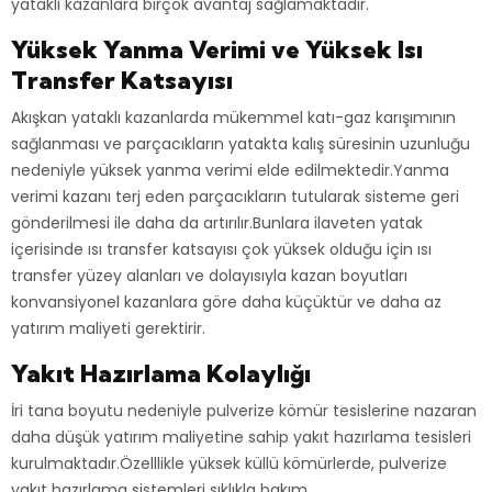
yataklı kazanlara birçok avantaj sağlamaktadır.
Yüksek Yanma Verimi ve Yüksek Isı
Transfer Katsayısı
Akışkan yataklı kazanlarda mükemmel katı-gaz karışımının
sağlanması ve parçacıkların yatakta kalış süresinin uzunluğu
nedeniyle yüksek yanma verimi elde edilmektedir.Yanma
verimi kazanı terj eden parçacıkların tutularak sisteme geri
gönderilmesi ile daha da artırılır.Bunlara ilaveten yatak
içerisinde ısı transfer katsayısı çok yüksek olduğu için ısı
transfer yüzey alanları ve dolayısıyla kazan boyutları
konvansiyonel kazanlara göre daha küçüktür ve daha az
yatırım maliyeti gerektirir.
Yakıt Hazırlama Kolaylığı
İri tana boyutu nedeniyle pulverize kömür tesislerine nazaran
daha düşük yatırım maliyetine sahip yakıt hazırlama tesisleri
kurulmaktadır.Özelllikle yüksek küllü kömürlerde, pulverize
yakıt hazırlama sistemleri sıklıkla bakım