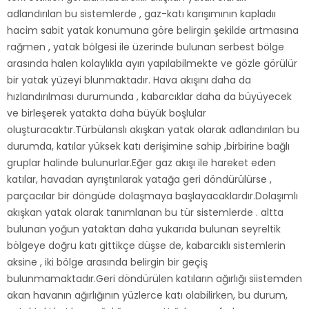
adlandırılan bu sistemlerde , gaz-katı karışımının kapladıı
hacim sabit yatak konumuna göre belirgin şekilde artmasına
rağmen , yatak bölgesi ile üzerinde bulunan serbest bölge
arasında halen kolaylıkla ayırı yapılabilmekte ve gözle görülür
bir yatak yüzeyi blunmaktadır. Hava akışını daha da
hızlandırılması durumunda , kabarcıklar daha da büyüyecek
ve birleşerek yatakta daha büyük boşlular
oluşturacaktır.Türbülanslı akışkan yatak olarak adlandırılan bu
durumda, katılar yüksek katı derişimine sahip ,birbirine bağlı
gruplar halinde bulunurlar.Eğer gaz akışı ile hareket eden
katılar, havadan ayrıştırılarak yatağa geri döndürülürse ,
parçacılar bir döngüde dolaşmaya başlayacaklardır.Dolaşımlı
akışkan yatak olarak tanımlanan bu tür sistemlerde . altta
bulunan yoğun yataktan daha yukarıda bulunan seyreltik
bölgeye doğru katı gittikçe düşse de, kabarcıklı sistemlerin
aksine , iki bölge arasında belirgin bir geçiş
bulunmamaktadır.Geri döndürülen katıların ağırlığı siistemden
akan havanın ağırlığının yüzlerce katı olabilirken, bu durum,