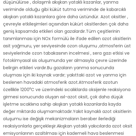
düşünülürse , dolaşımlı akışkan yataklı kazanlar, yanma
veriminde olduğu gibi küküt tutma veriminde de kabarcıklı
akışkan yataklı kazanlara göre daha üstündür. Azot oksitler ,
çevreyle etkileşimleri açısından kükürt oksitlerden çok daha
geniş kapsamda etkileri olan gazalardır.Tüm çeşitlerinin
tanımlanması için NOx formülü ile ifade edilen azot oksitlerin
asit yağmuru, yer seviyesinde ozon oluşumu ,atmosferin üst
seviyelerinde ozon tabakasının incelmesi , sera gazı etkisi ve
fotokimyasal sis oluşumunda yer almasıyla çevre üzerinde
belirgin etkileri vardır.Bu gazaların yanma sonucunda
oluşması için iki kaynak vardır; yakıttaki azot ve yanma için
beslenen havadaki atmosferik azot.Atmosferik azotun
özellikle 1200⁰C ve üzerindeki sıcalıklarda oksijenle reaksiyona
girmesi sonucunda oluşan ısıl-azot oksit, çok daha düşük
işletme sıcaklıına sahip akışkan yataklı kazanlarda kayda
değer miktarda oluşmamaktadır.Yakıt kaynaklı azot oksitlerin
oluşumu ise değişik mekanizmaların beraber ilerlediği
reaksiyonlarla gerçekleşir.Akışkan yataklı yakıcılarda azot oksit
emisyonlarının azaltılması için kademeli hava beslenmesi