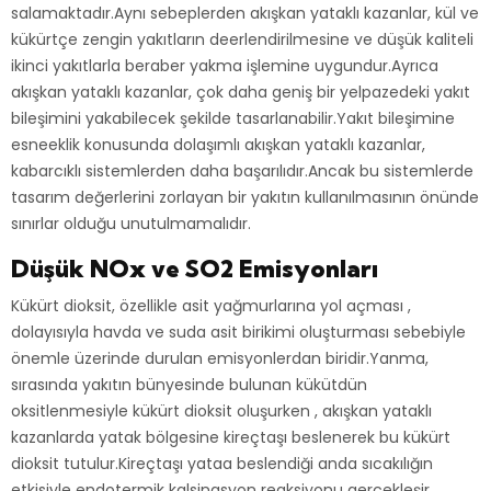
salamaktadır.Aynı sebeplerden akışkan yataklı kazanlar, kül ve
kükürtçe zengin yakıtların deerlendirilmesine ve düşük kaliteli
ikinci yakıtlarla beraber yakma işlemine uygundur.Ayrıca
akışkan yataklı kazanlar, çok daha geniş bir yelpazedeki yakıt
bileşimini yakabilecek şekilde tasarlanabilir.Yakıt bileşimine
esneeklik konusunda dolaşımlı akışkan yataklı kazanlar,
kabarcıklı sistemlerden daha başarılıdır.Ancak bu sistemlerde
tasarım değerlerini zorlayan bir yakıtın kullanılmasının önünde
sınırlar olduğu unutulmamalıdır.
Düşük NOx ve SO2 Emisyonları
Kükürt dioksit, özellikle asit yağmurlarına yol açması ,
dolayısıyla havda ve suda asit birikimi oluşturması sebebiyle
önemle üzerinde durulan emisyonlerdan biridir.Yanma,
sırasında yakıtın bünyesinde bulunan kükütdün
oksitlenmesiyle kükürt dioksit oluşurken , akışkan yataklı
kazanlarda yatak bölgesine kireçtaşı beslenerek bu kükürt
dioksit tutulur.Kireçtaşı yataa beslendiği anda sıcakılığın
etkisiyle endotermik kalsinasyon reaksiyonu gerçekleşir.