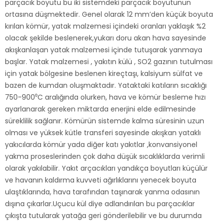
parçacık boyutu bu iki sistemdeki parçacık boyutunun
ortasına düşmektedir. Genel olarak 12 mm’den küçük boyuta
kırılan kömür, yatak malzemesi içindeki oranları yaklaşık %2
olacak şekilde beslenerek,yukarı doru akan hava sayesinde
akışkanlaşan yatak malzemesi içinde tutuşarak yanmaya
başlar. Yatak malzemesi , yakıtın külü , SO2 gazının tutulması
için yatak bölgesine beslenen kireçtaşı, kalsiyum sülfat ve
bazen de kumdan oluşmaktadır. Yataktaki katıların sıcaklığı
750-900⁰C aralığında olurken, hava ve kömür besleme hızı
ayarlanarak gereken miktarda enerjini elde edilmesinde
süreklilik sağlanır. Kömürün sistemde kalma süresinin uzun
olması ve yüksek kütle transferi sayesinde akışkan yataklı
yakıcılarda kömür yada diğer katı yakıtlar ,konvansiyonel
yakma proseslerinden çok daha düşük sıcaklıklarda verimli
olarak yakılabilir. Yakıt arçacıkları yandıkça boyutları küçülür
ve havanın kaldırma kuvveti ağırlıklarını yenecek boyuta
ulaştıklarında, hava tarafından taşınarak yanma odasının
dışına çıkarlar.Uçucu kül diye adlandırılan bu parçacıklar
çıkışta tutularak yatağa geri gönderilebilir ve bu durumda