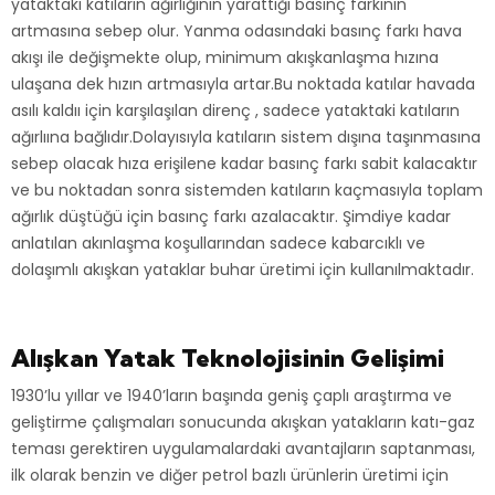
yataktaki katıların ağırlığının yarattığı basınç farkının
artmasına sebep olur. Yanma odasındaki basınç farkı hava
akışı ile değişmekte olup, minimum akışkanlaşma hızına
ulaşana dek hızın artmasıyla artar.Bu noktada katılar havada
asılı kaldıı için karşılaşılan direnç , sadece yataktaki katıların
ağırlıına bağlıdır.Dolayısıyla katıların sistem dışına taşınmasına
sebep olacak hıza erişilene kadar basınç farkı sabit kalacaktır
ve bu noktadan sonra sistemden katıların kaçmasıyla toplam
ağırlık düştüğü için basınç farkı azalacaktır. Şimdiye kadar
anlatılan akınlaşma koşullarından sadece kabarcıklı ve
dolaşımlı akışkan yataklar buhar üretimi için kullanılmaktadır.
Alışkan Yatak Teknolojisinin Gelişimi
1930’lu yıllar ve 1940’ların başında geniş çaplı araştırma ve
geliştirme çalışmaları sonucunda akışkan yatakların katı-gaz
teması gerektiren uygulamalardaki avantajların saptanması,
ilk olarak benzin ve diğer petrol bazlı ürünlerin üretimi için