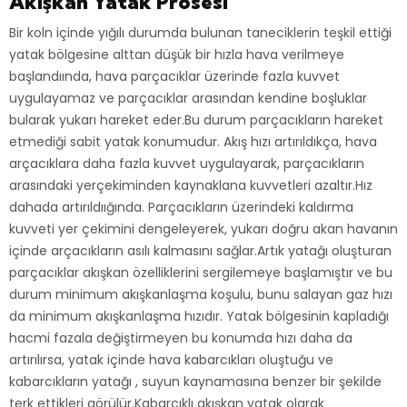
Akışkan Yatak Prosesi
Bir koln içinde yığılı durumda bulunan taneciklerin teşkil ettiği
yatak bölgesine alttan düşük bir hızla hava verilmeye
başlandıında, hava parçacıklar üzerinde fazla kuvvet
uygulayamaz ve parçacıklar arasından kendine boşluklar
bularak yukarı hareket eder.Bu durum parçacıkların hareket
etmediği sabit yatak konumudur. Akış hızı artırıldıkça, hava
arçacıklara daha fazla kuvvet uygulayarak, parçacıkların
arasındaki yerçekiminden kaynaklana kuvvetleri azaltır.Hız
dahada artırıldıığında. Parçacıkların üzerindeki kaldırma
kuvveti yer çekimini dengeleyerek, yukarı doğru akan havanın
içinde arçacıkların asılı kalmasını sağlar.Artık yatağı oluşturan
parçacıklar akışkan özelliklerini sergilemeye başlamıştır ve bu
durum minimum akışkanlaşma koşulu, bunu salayan gaz hızı
da minimum akışkanlaşma hızıdır. Yatak bölgesinin kapladığı
hacmi fazala değiştirmeyen bu konumda hızı daha da
artırılırsa, yatak içinde hava kabarcıkları oluştuğu ve
kabarcıkların yatağı , suyun kaynamasına benzer bir şekilde
terk ettikleri görülür.Kabarcıklı akışkan yatak olarak