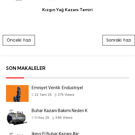
Kızgın Yağ Kazanı Tamiri
Post navigation
Önceki Yazı
Sonraki Yazı
SON MAKALELER
Emniyet Ventili: Endüstriyel
22 Tem 25
379
Views
Buhar Kazanı Bakımı Neden K
11 Haz 25
346
Views
İkinci El Buhar Kazanı Alır