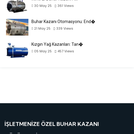
30 May 25
361
Views
Buhar Kazanı Otomasyonu: End�
21 May 25
339
Views
Kızgın Yağ Kazanları: Tan�
05 May 25
457
Views
İŞLETMENIZE ÖZEL BUHAR KAZANI