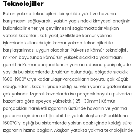
Teknolojiller
Bütün yakma teknolojileri . bir şekilde yakıt ve havanın
karışmasını sağlayarak , yakıtın yapısındaki kimyasal enerjinin
kullanılabilir enerjiye çevrilmesini sağlamaktadır.Akışkan
yatakılı kazanlar , katı yakıt,özelliklede kömür yakma
işleminde kullanıldıı için kömür yakma teknolojileri ile
karşılaştırılması uygun olacaktır. Pülverize kömür teknolojisi ,
mikron boyutunda kömürün yüksek sıcaklıkta yakılmasını
gerektirir.Kömür parçacıklarının yanma odasına geniş ölçüde
yayıldıı bu sistemlerde ,brülörün bulunduğu bölgede sıcaklık
1600-1900⁰ C’ye kadar ulaşır.Parçacıkların boyutu çok küçük
olduğundan , kazan içinde kaldığı süreleri yanma gazlarınkine
çok yakındır. Izgaralı kazanlarda ise parçacık boyutu pülverize
kazanlara göre epeyce yüksektir.( 25- 30mm).Kömür
parçacıkları hareketli ızgaranın üstünde havanın ve yanma
gazlarının içinden aktığı sabit bir yatak oluşturur.Sıcaklıkların
1600⁰C’yi aştığı bu sistemlerde yakıtın ocak içinde kaldığı süre
ızgaranın hızına bağlıdır. Akışkan yatakta yakma teknolojisinde