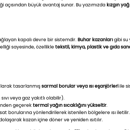
iliği açısından büyük avantaj sunar. Bu yazımızda
kızgın yağ
sağlayan kapalı devre bir sistemdir.
Buhar kazanları
gibi su 
zelliği sayesinde, özellikle
tekstil, kimya, plastik ve gıda sa
l olarak tasarlanmış
sarmal borular veya ısı eşanjörleri
ile s
ıvı veya gaz yakıtlı olabilir).
rinden geçerek
termal yağın sıcaklığını yükseltir
.
isat borularına yönlendirilerek istenilen bölgelere ısı iletilir.
olaşarak kazan içine döner ve yeniden ısıtılır.