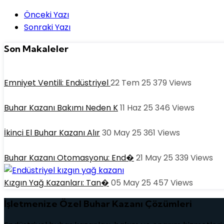
Post navigation
Önceki Yazı
Sonraki Yazı
Son Makaleler
Emniyet Ventili: Endüstriyel
22 Tem 25
379
Views
Buhar Kazanı Bakımı Neden K
11 Haz 25
346
Views
İkinci El Buhar Kazanı Alır
30 May 25
361
Views
Buhar Kazanı Otomasyonu: End�
21 May 25
339
Views
Kızgın Yağ Kazanları: Tan�
05 May 25
457
Views
İşletmenize Özel Buhar Kazanı Çözümleri