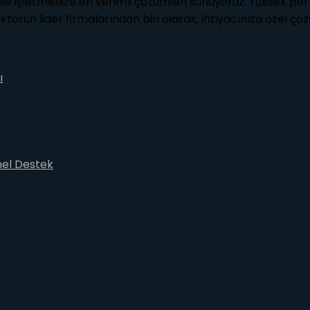
le işletmenize en verimli çözümleri sunuyoruz. Yüksek perf
sektörün lider firmalarından biri olarak, ihtiyacınıza özel ç
ı
nel Destek