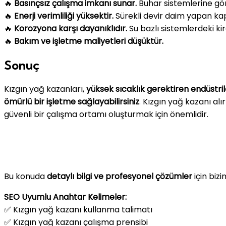
🔥
Basınçsız çalışma imkanı sunar.
Buhar sistemlerine gör
🔥
Enerji verimliliği yüksektir.
Sürekli devir daim yapan kap
🔥
Korozyona karşı dayanıklıdır.
Su bazlı sistemlerdeki 
🔥
Bakım ve işletme maliyetleri düşüktür.
Sonuç
Kızgın yağ kazanları,
yüksek sıcaklık gerektiren endüstri
ömürlü bir işletme sağlayabilirsiniz
. Kızgın yağ kazanı al
güvenli bir çalışma ortamı oluşturmak için önemlidir.
Bu konuda
detaylı bilgi ve profesyonel çözümler
için bizi
SEO Uyumlu Anahtar Kelimeler:
✅ Kızgın yağ kazanı kullanma talimatı
✅ Kızgın yağ kazanı çalışma prensibi