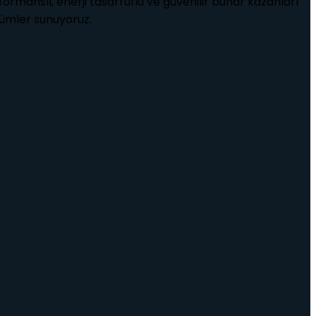
ormanslı, enerji tasarruflu ve güvenilir buhar kazanları
özümler sunuyoruz.