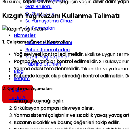
Bu süreç
kapalı devre
çalıştığı için yağın
devir daim yap
Gaz Brülörü
Su Göstergesi
Kızgın Yağ Kazanı Kullanma Talimatı
Su Yumuşatma Cihazı
Su Pompaları
Hizmetler
1. Çalıştırma Öncesi Kontroller
İkinci El Buhar Kazanı
Buhar Jeneratörleri
Yağ seviyesi kontrol edilmelidir.
Eksikse uygun terma
Kızgın Yağ Kazanları
Pompa ve vanalar kontrol edilmelidir.
Sirkülasyonun
Fabrika Ürünleri
Yanma odası temizlenmelidir.
Tıkanıklık veya kurum 
Blog
Sistemde kaçak olup olmadığı kontrol edilmelidir.
Bo
İletişim
2. Çalıştırma Aşamaları
Teklif Al
Teklif Al
Ana güç kaynağı açılır.
Sirkülasyon pompası devreye alınır.
Yanma sistemi çalıştırılır ve sıcaklık yavaş yavaş artı
Kazanın sıcaklık ve basınç değerleri takip edilir.