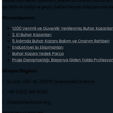
Endüstriyel buhar kazanları, bakım ve onarım hizmetleri i
için bizimle iletişime geçin. Kaliteli hizmet anlayışımızla 
Hizmetlerimiz
%100 Verimli ve Güvenilir Yenilenmiş Buhar Kazanlar
2. El Buhar Kazanları
5 Adımda Buhar Kazanı Bakım ve Onarım Rehberi
Endüstriyel Isı Ekipmanları
Buhar Kazanı Yedek Parça
Proje Danışmanlığı: Başarıya Giden Yolda Profesyo
İletişim Bilgileri
Serhat, 1453. Sk., 06378 Yenimahalle/Ankara
+90 (0312) 395 50 80
info@buharkazani.org
pazartesi-cumartesi