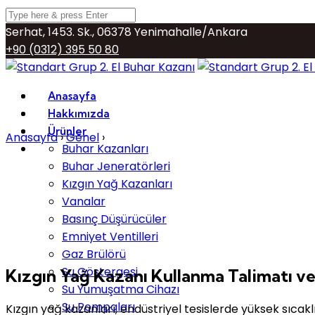
Serhat, 1453. Sk., 06378 Yenimahalle/Ankara
+90 (0312) 395 50 80
info@buharkazani.org
Anasayfa
Hakkımızda
Ürünler
Anasayfa
›
Genel
›
Kızgın Yağ Kazanı Kullanma Talimatı 
Buhar Kazanları
Buhar Jeneratörleri
Kızgın Yağ Kazanları
Vanalar
Basınç Düşürücüler
Emniyet Ventilleri
Gaz Brülörü
Su Göstergesi
Kızgın Yağ Kazanı Kullanma Talimatı ve
Su Yumuşatma Cihazı
Su Pompaları
Kızgın yağ kazanları, endüstriyel tesislerde yüksek sıcaklı