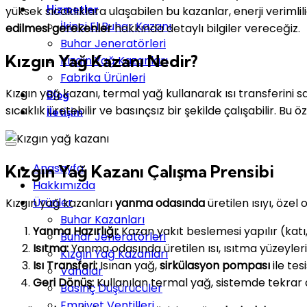
Hizmetler
yüksek sıcaklıklara ulaşabilen bu kazanlar, enerji veriml
İkinci El Buhar Kazanı
edilmesi gerekenler
hakkında detaylı bilgiler vereceğiz.
Buhar Jeneratörleri
Kızgın Yağ Kazanı Nedir?
Kızgın Yağ Kazanları
Fabrika Ürünleri
Kızgın yağ kazanı, termal yağ kullanarak ısı transferini 
Blog
sıcaklık üretebilir ve basınçsız bir şekilde çalışabilir. Bu ö
İletişim
Anasayfa
Kızgın Yağ Kazanı Çalışma Prensibi
Hakkımızda
Ürünler
Kızgın yağ kazanları
yanma odasında
üretilen ısıyı, öze
Buhar Kazanları
Yanma Hazırlığı:
Kazan yakıt beslemesi yapılır (katı, s
Buhar Jeneratörleri
Isıtma:
Yanma odasında üretilen ısı, ısıtma yüzeyle
Kızgın Yağ Kazanları
Isı Transferi:
Isınan yağ,
sirkülasyon pompası
ile tes
Vanalar
Geri Dönüş:
Kullanılan termal yağ, sistemde tekrar d
Basınç Düşürücüler
Emniyet Ventilleri