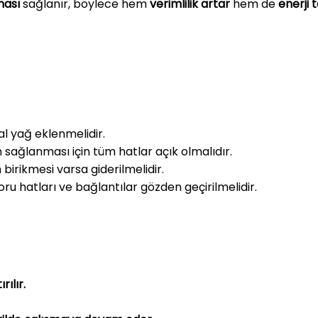
ması
sağlanır, böylece hem
verimlilik artar
hem de
enerji 
l yağ eklenmelidir.
 sağlanması için tüm hatlar açık olmalıdır.
birikmesi varsa giderilmelidir.
ru hatları ve bağlantılar gözden geçirilmelidir.
rılır.