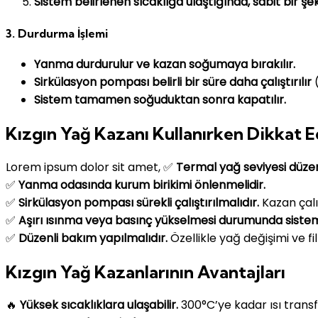
Sistem belirlenen sıcaklığa ulaştığında, sabit bir 
3. Durdurma İşlemi
Yanma durdurulur ve kazan soğumaya bırakılır.
Sirkülasyon pompası belirli bir süre daha çalıştırılır
(
Sistem tamamen soğuduktan sonra kapatılır.
Kızgın Yağ Kazanı Kullanırken Dikkat 
Lorem ipsum dolor sit amet, ✅
Termal yağ seviyesi düzenl
✅
Yanma odasında kurum birikimi önlenmelidir.
✅
Sirkülasyon pompası sürekli çalıştırılmalıdır.
Kazan çalı
✅
Aşırı ısınma veya basınç yükselmesi durumunda sistem
✅
Düzenli bakım yapılmalıdır.
Özellikle yağ değişimi ve fil
Kızgın Yağ Kazanlarının Avantajları
🔥
Yüksek sıcaklıklara ulaşabilir.
300°C’ye kadar ısı transf