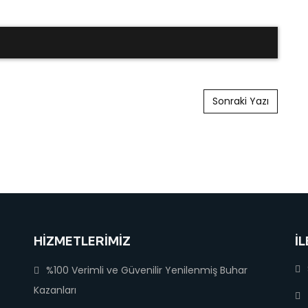
Sonraki Yazı
HIZMETLERIMIZ
İL
%100 Verimli ve Güvenilir Yenilenmiş Buhar
Kazanları