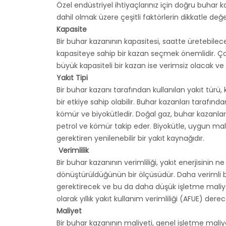
Özel endüstriyel ihtiyaçlarınız için doğru buhar k
dahil olmak üzere çeşitli faktörlerin dikkatle değer
Kapasite
Bir buhar kazanının kapasitesi, saatte üretebileceğ
kapasiteye sahip bir kazan seçmek önemlidir. Ço
büyük kapasiteli bir kazan ise verimsiz olacak ve 
Yakıt Tipi
Bir buhar kazanı tarafından kullanılan yakıt türü,
bir etkiye sahip olabilir. Buhar kazanları tarafında
kömür ve biyokütledir. Doğal gaz, buhar kazanları
petrol ve kömür takip eder. Biyokütle, uygun mal
gerektiren yenilenebilir bir yakıt kaynağıdır.
Verimlilik
Bir buhar kazanının verimliliği, yakıt enerjisinin ne
dönüştürüldüğünün bir ölçüsüdür. Daha verimli b
gerektirecek ve bu da daha düşük işletme maliyetle
olarak yıllık yakıt kullanım verimliliği (AFUE) derece
Maliyet
Bir buhar kazanının maliyeti, genel işletme maliy