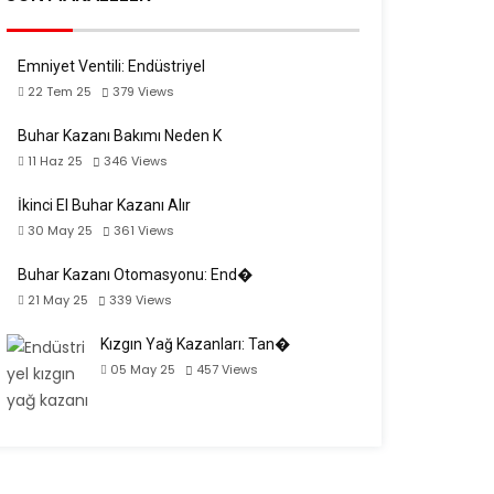
Emniyet Ventili: Endüstriyel
22 Tem 25
379
Views
Buhar Kazanı Bakımı Neden K
11 Haz 25
346
Views
İkinci El Buhar Kazanı Alır
30 May 25
361
Views
Buhar Kazanı Otomasyonu: End�
21 May 25
339
Views
Kızgın Yağ Kazanları: Tan�
05 May 25
457
Views