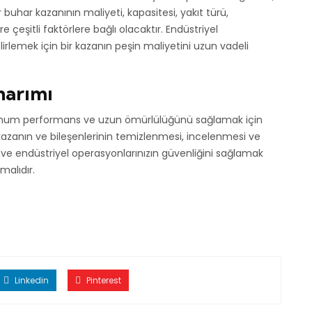
 buhar kazanının maliyeti, kapasitesi, yakıt türü,
e çeşitli faktörlere bağlı olacaktır. Endüstriyel
lirlemek için bir kazanın peşin maliyetini uzun vadeli
narımı
timum performans ve uzun ömürlülüğünü sağlamak için
kazanın ve bileşenlerinin temizlenmesi, incelenmesi ve
k ve endüstriyel operasyonlarınızın güvenliğini sağlamak
malıdır.
Linkedin
Pinterest