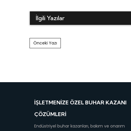
İlgili Yazılar
Post navigation
Önceki Yazı
İŞLETMENIZE ÖZEL BUHAR KAZANI
ÇÖZÜMLERI
Endüstriyel buhar kazanları, bakım ve onarım