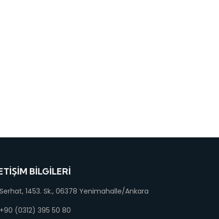
ETIŞIM BILGILERI
Serhat, 1453. Sk., 06378 Yenimahalle/Ankara
+90 (0312) 395 50 80