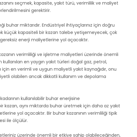
azanını seçmek, kapasite, yakıt türü, verimlilik ve maliyet
lendirilmesini gerektirir.
i buhar miktarıdır. Endüstriyel ihtiyaçlarınız için doğru
k küçük kapasiteli bir kazan talebe yetişemeyecek, çok
gereksiz enerji maliyetlerine yol açacaktır.
 kazanın verimliliği ve işletme maliyetleri üzerinde önemli
n kullanılan en yaygın yakıt türleri doğal gaz, petrol,
 için en verimli ve uygun maliyetli yakıt kaynağıdır, onu
iyetli olabilen ancak dikkatli kullanım ve depolama
 kadarının kullanılabilir buhar enerjisine
ir kazan, aynı miktarda buhar üretmek için daha az yakıt
rine yol açacaktır. Bir buhar kazanının verimliliği tipik
si ile ölçülür.
etleriniz üzerinde önemli bir etkiye sahip olabileceğinden,