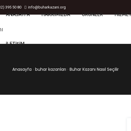
12) 395 50 80
info@buharkazani.org
ANASAYFA
HAKKIMIZDA
ÜRÜNLER
HIZME
İLETIŞIM
Anasayfa
›
buhar kazanları
›
Buhar Kazanı Nasıl Seçilir