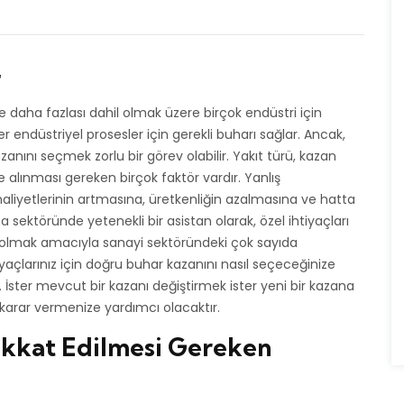
r
 ve daha fazlası dahil olmak üzere birçok endüstri için
ğer endüstriyel prosesler için gerekli buharı sağlar. Ancak,
zanını seçmek zorlu bir görev olabilir. Yakıt türü, kazan
e alınması gereken birçok faktör vardır. Yanlış
maliyetlerinin artmasına, üretkenliğin azalmasına ve hatta
ma sektöründe yetenekli bir asistan olarak, özel ihtiyaçları
 olmak amacıyla sanayi sektöründeki çok sayıda
iyaçlarınız için doğru buhar kazanını nasıl seçeceğinize
m. İster mevcut bir kazanı değiştirmek ister yeni bir kazana
ir karar vermenize yardımcı olacaktır.
ikkat Edilmesi Gereken