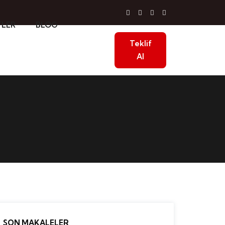
TLER
BLOG
Teklif
Al
SON MAKALELER