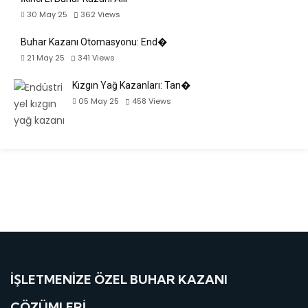
30 May 25
362
Views
Buhar Kazanı Otomasyonu: End�
21 May 25
341
Views
Kızgın Yağ Kazanları: Tan�
05 May 25
458
Views
İŞLETMENIZE ÖZEL BUHAR KAZANI
ÇÖZÜMLERI