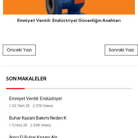
Emniyet Ventili: Endüstriyel Güvenliğin Anahtarı
Post navigation
Önceki Yazı
Sonraki Yazı
SON MAKALELER
Emniyet Ventili: Endüstriyel
22 Tem 25
379
Views
Buhar Kazanı Bakımı Neden K
11 Haz 25
346
Views
İkinci El Buhar Kazanı Alır