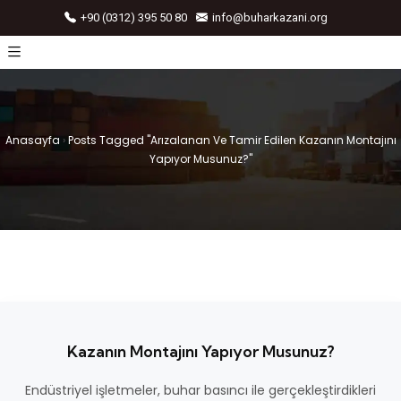
+90 (0312) 395 50 80
info@buharkazani.org
Anasayfa
›
Posts Tagged "Arızalanan Ve Tamir Edilen Kazanın Montajını
Yapıyor Musunuz?"
Kazanın Montajını Yapıyor Musunuz?
Endüstriyel işletmeler, buhar basıncı ile gerçekleştirdikleri