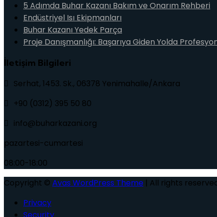
5 Adımda Buhar Kazanı Bakım ve Onarım Rehberi
Endüstriyel Isı Ekipmanları
Buhar Kazanı Yedek Parça
Proje Danışmanlığı: Başarıya Giden Yolda Profesyo
İletişim Bilgileri
Serhat, 1453. Sk., 06378 Yenimahalle/Ankara
+90 (0312) 395 50 80
info@buharkazani.org
pazartesi-cumartesi
08:00-18:00
Copyright ©
Avas WordPress Theme
| All rights reserved
Privacy
Security