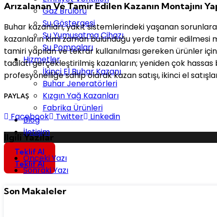
Arızalanan Ve Tamir Edilen Kazanın Montajını Y
Gaz Brülörü
Su Göstergesi
Buhar kazanları, yakıt sistemlerindeki yaşanan sorunlara g
Su Yumuşatma Cihazı
kazanların kimi zaman bulunduğu yerde tamir edilmesi mü
Su Pompaları
tamiri yapılan ve tekrar kullanılması gereken ürünler içi
Hizmetler
tadilatı gerçekleştirilmiş kazanların; yeniden çok hassas 
İkinci El Buhar Kazanı
profesyonelliğe sahip olarak kazan satışı, ikinci el satış
Buhar Jeneratörleri
Kızgın Yağ Kazanları
PAYLAŞ
Fabrika Ürünleri
Facebook
Twitter
Linkedin
Blog
İletişim
İlgili Yazılar
Teklif Al
Post navigation
Önceki Yazı
Teklif Al
Sonraki Yazı
Son Makaleler