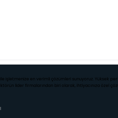
le işletmenize en verimli çözümleri sunuyoruz. Yüksek perf
sektörün lider firmalarından biri olarak, ihtiyacınıza özel ç
ı