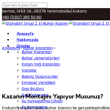
Serhat, 1453. Sk., 06378 Yenimahalle/Ankara
+90 (0312) 395 50 80
info@buharkazani.org
Anasayfa
Hakkımızda
Ürünler
Anasayfa
›
buhar kazanları
›
Kazanın Montajını Yapıyor 
Buhar Kazanları
Buhar Jeneratörleri
Kızgın Yağ Kazanları
Vanalar
Basınç Düşürücüler
Emniyet Ventilleri
Gaz Brülörü
Su Göstergesi
Kazanın Montajını Yapıyor Musunuz?
Su Yumuşatma Cihazı
Su Pompaları
Endüstriyel işletmeler, buhar basıncı ile gerçekleştirdikl