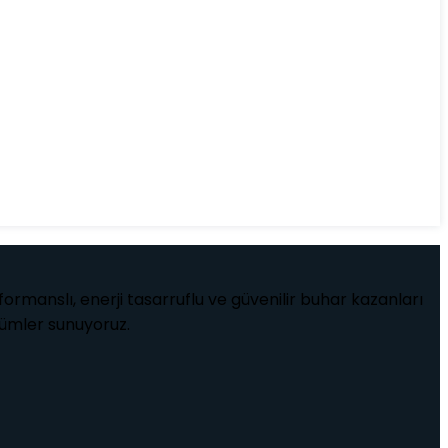
ormanslı, enerji tasarruflu ve güvenilir buhar kazanları
özümler sunuyoruz.