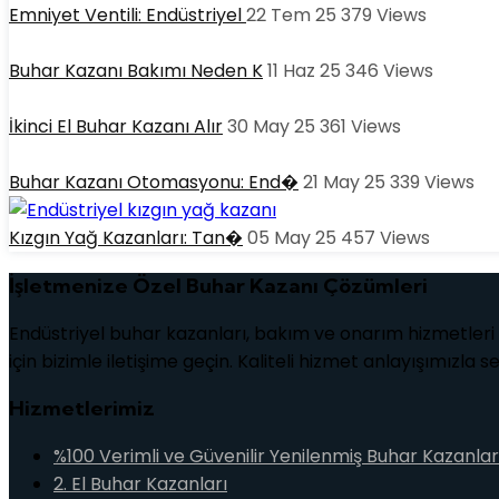
Emniyet Ventili: Endüstriyel
22 Tem 25
379
Views
Buhar Kazanı Bakımı Neden K
11 Haz 25
346
Views
İkinci El Buhar Kazanı Alır
30 May 25
361
Views
Buhar Kazanı Otomasyonu: End�
21 May 25
339
Views
Kızgın Yağ Kazanları: Tan�
05 May 25
457
Views
İşletmenize Özel Buhar Kazanı Çözümleri
Endüstriyel buhar kazanları, bakım ve onarım hizmetleri i
için bizimle iletişime geçin. Kaliteli hizmet anlayışımızla 
Hizmetlerimiz
%100 Verimli ve Güvenilir Yenilenmiş Buhar Kazanlar
2. El Buhar Kazanları