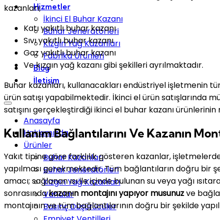
Hizmetler
kazanları;
İkinci El Buhar Kazanı
Katı yakıtlı buhar kazanı
Buhar Jeneratörleri
Sıvı yakıtlı buhar kazanı
Kızgın Yağ Kazanları
Gaz yakıtlı buhar kazanı
Fabrika Ürünleri
Ve kızgın yağ kazanı gibi şekilleri ayrılmaktadır.
Blog
İletişim
Buhar kazanları, kullanacakları endüstriyel işletmenin tür
ürün satışı yapabilmektedir. İkinci el ürün satışlarında müş
satışını gerçekleştirdiği ikinci el buhar kazanı ürünlerinin
Anasayfa
Kullanım Bağlantılarını Ve Kazanın Mon
Hakkımızda
Ürünler
Yakıt tipine göre farklılık gösteren kazanlar, işletmeler
Buhar Kazanları
yapılması gerekmektedir. Tüm bağlantıların doğru bir şe
Buhar Jeneratörleri
amacı; sağlanan ısı ile içinde bulunan su veya yağı ısıt
Kızgın Yağ Kazanları
sonrasında
kazanın montajını yapıyor musunuz
ve bağla
Vanalar
montajının ve tüm bağlantılarının doğru bir şekilde yapıl
Basınç Düşürücüler
Emniyet Ventilleri