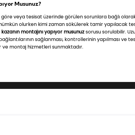
apıyor Musunuz?
öre veya tesisat üzerinde görülen sorunlara bağlı olarak ar
mkün olurken kimi zaman sökülerek tamir yapılacak tesisl
n
kazanın montajını yapıyor musunuz
sorusu sorulabilir. U
bağlantılarının sağlanması, kontrollerinin yapılması ve tes
lar ve montaj hizmetleri sunmaktadır.