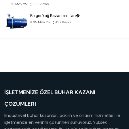
21 May 25
339
Views
Kızgın Yağ Kazanları: Tan�
05 May 25
457
Views
İŞLETMENIZE ÖZEL BUHAR KAZANI
ÇÖZÜMLERI
Endüstriyel buhar kazanları, bakım ve onarım hizmetleri ile
işletmenize en verimli çözümleri sunuyoruz. Yüksek