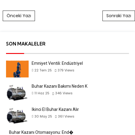
Post navigation
Önceki Yazı
Sonraki Yazı
SON MAKALELER
Emniyet Ventili: Endüstriyel
22 Tem 25
379
Views
Buhar Kazanı Bakımı Neden K
11 Haz 25
346
Views
İkinci El Buhar Kazanı Alır
30 May 25
361
Views
Buhar Kazanı Otomasyonu: End�