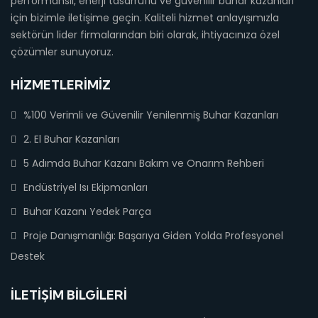
performanslı, enerji tasarruflu ve güvenilir buhar kazanları
için bizimle iletişime geçin. Kaliteli hizmet anlayışımızla
sektörün lider firmalarından biri olarak, ihtiyacınıza özel
çözümler sunuyoruz.
HIZMETLERIMIZ
%100 Verimli ve Güvenilir Yenilenmiş Buhar Kazanları
2. El Buhar Kazanları
5 Adımda Buhar Kazanı Bakım ve Onarım Rehberi
Endüstriyel Isı Ekipmanları
Buhar Kazanı Yedek Parça
Proje Danışmanlığı: Başarıya Giden Yolda Profesyonel
Destek
İLETIŞIM BILGILERI