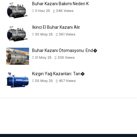
Buhar Kazanı Bakımı Neden K
11 Haz 25
346
Views
İkinci El Buhar Kazanı Alır
30 May 25
361
Views
Buhar Kazanı Otomasyonu: End�
21 May 25
339
Views
Kızgın Yağ Kazanları: Tan�
05 May 25
457
Views