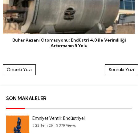
Buhar Kazanı Otomasyonu: Endüstri 4.0 ile Verimliliği
Artırmanın 5 Yolu
Post navigation
Önceki Yazı
Sonraki Yazı
SON MAKALELER
Emniyet Ventili: Endüstriyel
22 Tem 25
379
Views