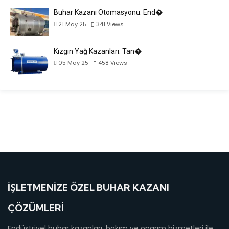
Buhar Kazanı Otomasyonu: End�
21 May 25
341
Views
Kızgın Yağ Kazanları: Tan�
05 May 25
458
Views
İŞLETMENIZE ÖZEL BUHAR KAZANI
ÇÖZÜMLERI
Endüstriyel buhar kazanları, bakım ve onarım hizmetleri ile